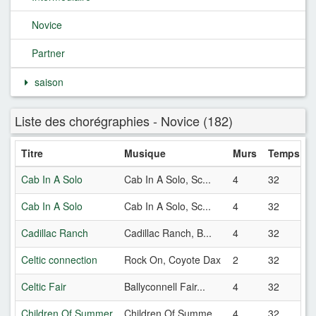
Novice
Partner
saison
Liste des chorégraphies - Novice (182)
Titre
Musique
Murs
Temps
Cab In A Solo
Cab In A Solo, Sc...
4
32
Cab In A Solo
Cab In A Solo, Sc...
4
32
Cadillac Ranch
Cadillac Ranch, B...
4
32
Celtic connection
Rock On, Coyote Dax
2
32
Celtic Fair
Ballyconnell Fair...
4
32
Children Of Summer
Children Of Summe...
4
32