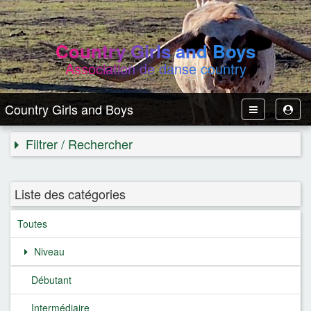
Country Girls and Boys
Association de danse country
Country Girls and Boys
Toggle
Toggl
Navbar
User
Filtrer / Rechercher
Liste des catégories
Toutes
Niveau
Débutant
Intermédiaire