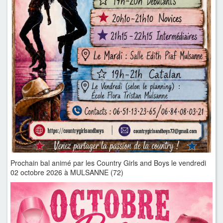
Prochain bal animé par les Country Girls and Boys le vendredi
02 octobre 2026 à MULSANNE (72)