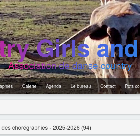
ry Girls an
Association de danse country
aphies
Galerie
Agenda
Le bureau
Contact
Pots c
e des chorégraphies - 2025-2026 (94)