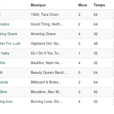
e
Musique
Murs
Temps
9
1929, Tara Oram
2
64
nalize
Good Thing, Keith...
2
64
ing Grace
Amazing Grace
4
32
her For Luck
Highland Girl, Na...
2
48
 baby
Do I Do It You To...
1
32
fire
Backfire, Nate Ha...
4
32
it
Beauty Queen Band...
0
64
boards
Billboard & Brake...
2
64
dline
Bloodline, Alex W...
2
92
ing love
Burning Love, Elv...
4
32