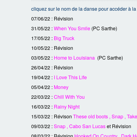
cliquez sur le nom de la danse pour accéder à la 
07/06/22 : Révision
31/05/22 :
When You Smile
(PC Sarthe)
17/05/22 :
Big Truck
10/05/22 : Révision
03/05/22 :
Home to Louisiana
(PC Sarthe)
26/04/22 : Révision
19/04/22 :
I Love This Life
05/04/22 :
Money
22/03/22 :
Chill With You
16/03/22 :
Rainy Night
15/03/22 : Révison
These old boots
,
Snap
,
Tak
09/03/22 :
Snap
,
Cabo San Lucas
et Révision
08/03/22 : Révision
Hooked On Country
,
Dark H