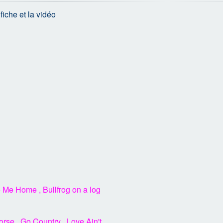
fiche et la vidéo
e Me Home
,
Bullfrog on a log
orse
,
Go Country
,
Love Ain't