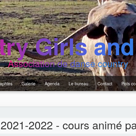
ry Girls an
Association de danse country
aphies
Galerie
Agenda
Le bureau
Contact
Pots c
 2021-2022 - cours animé pa