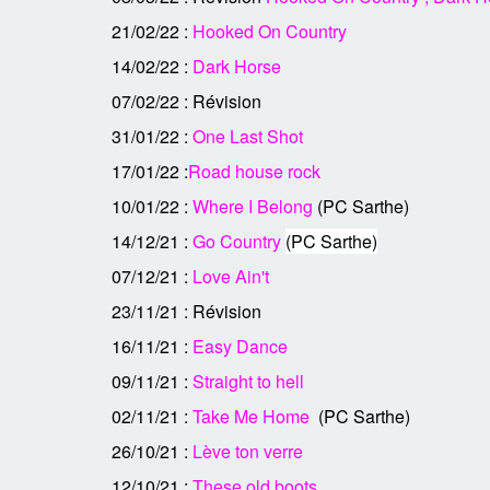
21/02/22 :
Hooked On Country
14/02/22 :
Dark Horse
07/02/22 : Révision
31/01/22 :
One Last Shot
17/01/22 :
Road house rock
10/01/22 :
Where I Belong
(PC Sarthe)
14/12/21 :
Go Country
(PC Sarthe)
07/12/21 :
Love Ain't
23/11/21 : Révision
16/11/21 :
Easy Dance
09/11/21 :
Straight to hell
02/11/21 :
Take Me Home
(PC Sarthe)
26/10/21 :
Lève ton verre
12/10/21 :
These old boots