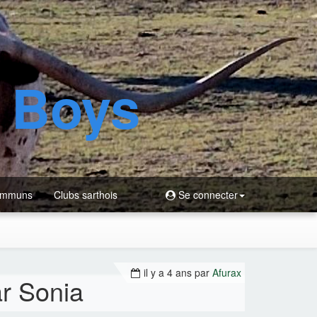
d Boys
ommuns
Clubs sarthois
Se connecter
il y a 4 ans
par
Afurax
r Sonia