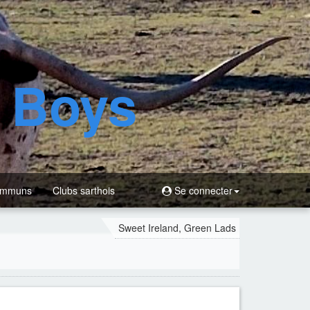
d Boys
ommuns
Clubs sarthois
Se connecter
Sweet Ireland, Green Lads